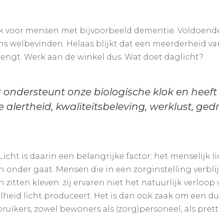
ok voor mensen met bijvoorbeeld dementie. Voldoend
ns welbevinden. Helaas blijkt dat een meerderheid va
rengt. Werk aan de winkel dus. Wat doet daglicht?
 ondersteunt onze biologische klok en heeft
 alertheid, kwaliteitsbeleving, werklust, ged
Licht is daarin een belangrijke factor; het menselijk 
n onder gaat. Mensen die in een zorginstelling verbli
itten kleven: zij ervaren niet het natuurlijk verloop
lheid licht produceert. Het is dan ook zaak om een d
ruikers, zowel bewoners als (zorg)personeel, als prett