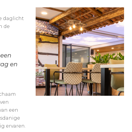
e daglicht
n de
 een
rag en
lichaam
jven
 van een
usdanige
ig ervaren.