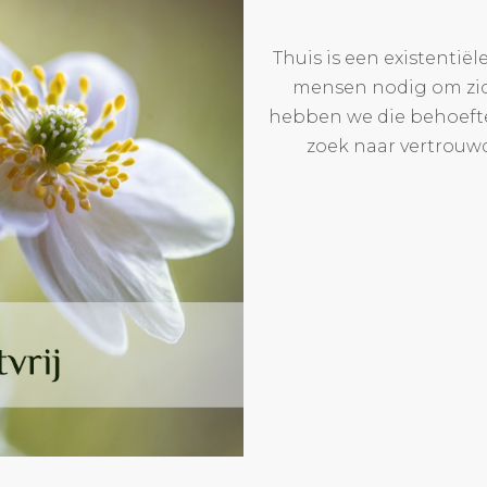
Thuis is een existentië
mensen nodig om zic
hebben we die behoefte,
zoek naar vertrouwd