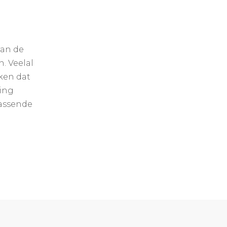
van de
. Veelal
ken dat
ting
passende