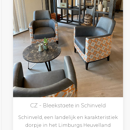
CZ - Bleekstaete in Schinveld
Schinveld, een landelijk en karakteristiek
dorpje in het Limburgs Heuvelland