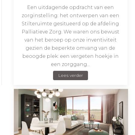
Een uitdagende opdracht van een
zorginstelling: het ontwerpen van een
Stilteruimte gesitueerd op de afdeling
Palliatieve Zorg. We waren ons bewust
van het beroep op onze inventiviteit
gezien de beperkte omvang van de
beoogde plek: een vergeten hoekje in
een zorggang...
Lees verder