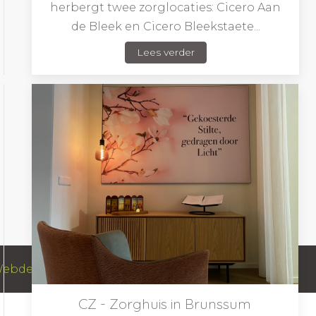
herbergt twee zorglocaties: Cicero Aan
de Bleek en Cicero Bleekstaete...
Lees verder
ebdesign Creations
by Paulo Oliveira
CZ - Zorghuis in Brunssum