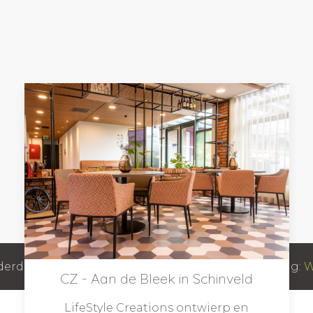
rdeel LifeStyle Creations, Ontwikkeling & hosting:
W
CZ - Aan de Bleek in Schinveld
LifeStyle Creations ontwierp en