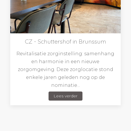
CZ - Schuttershof in Brunssum
Revitalisatie zorginstelling: samenhang
en harmonie in een nieuwe
zorgomgeving. Deze zorglocatie stond
enkele jaren geleden nog op de
nominatie...
Lees verder